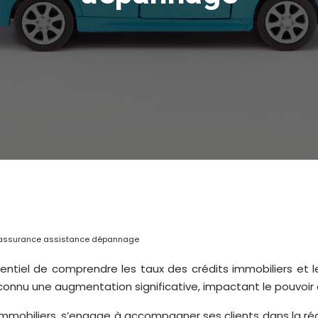
et assurance assistance dépannage
sentiel de comprendre les taux des crédits immobiliers et l
a connu une augmentation significative, impactant le pouvoi
mmobiliers, s’engage à accompagner ses clients dans la réal