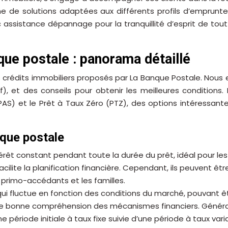
me de solutions adaptées aux différents profils d’emprunte
ec assistance dépannage pour la tranquillité d’esprit de tou
que postale : panorama détaillé
rédits immobiliers proposés par La Banque Postale. Nous ex
atif), et des conseils pour obtenir les meilleures conditi
(PAS) et le Prêt à Taux Zéro (PTZ), des options intéressa
nque postale
ntérêt constant pendant toute la durée du prêt, idéal pour les
lite la planification financière. Cependant, ils peuvent êtr
 primo-accédants et les familles.
 qui fluctue en fonction des conditions du marché, pouvant 
ne bonne compréhension des mécanismes financiers. Générale
 période initiale à taux fixe suivie d’une période à taux var