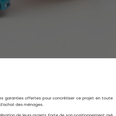
es garanties offertes pour concrétiser ce projet en toute
r d’achat des ménages.
isation de leurs projets. Forte de son positionnement axé